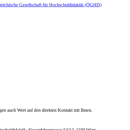
reichische Gesellschaft für Hochschuldidaktik (ÖGHD)
legen auch Wert auf den direkten Kontakt mit Ihnen.
hschuldidaktik, Siccardsburggasse 54/12, 1100 Wien